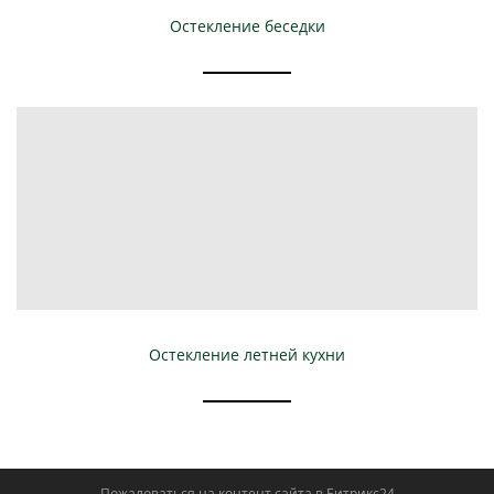
Остекление беседки
Остекление летней кухни
Пожаловаться на контент cайта в
Битрикс24