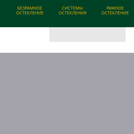
О компании
|
Наши работы
|
Вопрос-ответ
БЕЗРАМНОЕ
СИСТЕМЫ
РАМНОЕ
ОСТЕКЛЕНИЕ
ОСТЕКЛЕНИЯ
ОСТЕКЛЕНИЕ