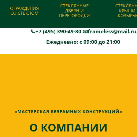
|
Отзывы
|
Гарантии
|
Акции и скидки
|
Калькулятор
|
Отправит
СТЕКЛЯННЫЕ
СТЕКЛЯН
ОГРАЖДЕНИЯ
ДВЕРИ И
КРЫШИ 
СО СТЕКЛОМ
ПЕРЕГОРОДКИ
КОЗЫРЬ
Производство и установка безрамного остекления
📞+7 (495) 390-49-80
📧frameless@mail.ru
Ежедневно: с 09:00 до 21:00
«МАСТЕРСКАЯ БЕЗРАМНЫХ КОНСТРУКЦИЙ»
О КОМПАНИИ