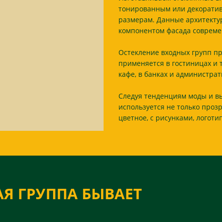
тонированным или декорати
размерам. Данные архитект
компонентом фасада совреме
Остекление входных групп пр
применяется в гостиницах и 
кафе, в банках и администра
Следуя тенденциям моды и вы
используется не только прозр
цветное, с рисунками, логоти
Я ГРУППА БЫВАЕТ