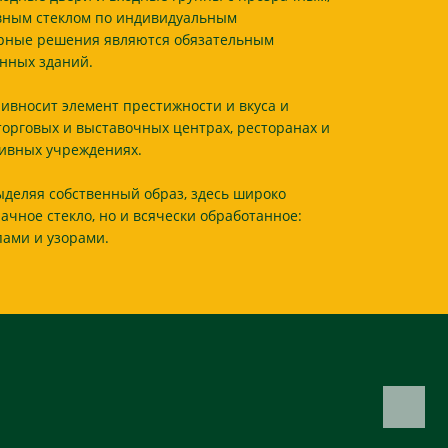
вным стеклом по индивидуальным
урные решения являются обязательным
нных зданий.
ивносит элемент престижности и вкуса и
торговых и выставочных центрах, ресторанах и
тивных учреждениях.
деляя собственный образ, здесь широко
ачное стекло, но и всячески обработанное:
пами и узорами.