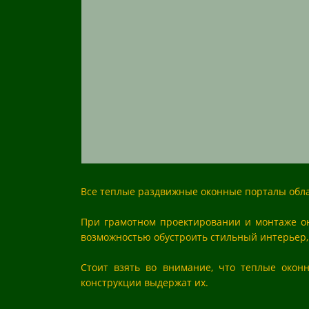
Все теплые раздвижные оконные порталы обла
При грамотном проектировании и монтаже он
возможностью обустроить стильный интерьер, 
Стоит взять во внимание, что теплые окон
конструкции выдержат их.