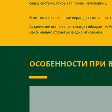
слайд система, открывая проем наполовину.
Если теплое остекление веранды выполнено в 
Раздвижное остекление веранды обладает моб
максимально открытую в одно мгновение.
ОСОБЕННОСТИ ПРИ 