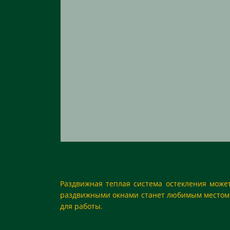
Раздвижная теплая система остекления может
раздвижными окнами станет любимым местом о
для работы.