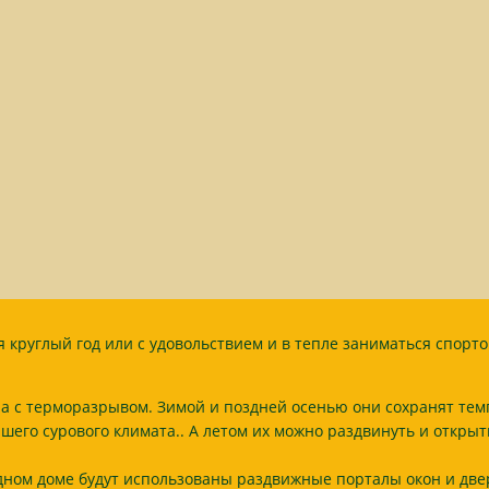
круглый год или с удовольствием и в тепле заниматься спорто
 с терморазрывом. Зимой и поздней осенью они сохранят темп
шего сурового климата.. А летом их можно раздвинуть и открыт
дном доме будут использованы раздвижные порталы окон и двер