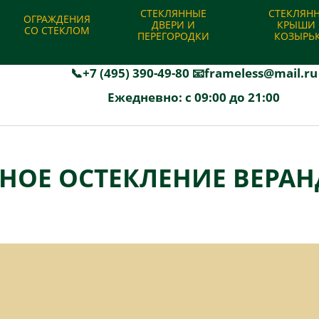
|
Отзывы
|
Гарантии
|
Акции и скидки
|
Калькулятор
|
Отправит
СТЕКЛЯННЫЕ
СТЕКЛЯН
ОГРАЖДЕНИЯ
ДВЕРИ И
КРЫШИ 
СО СТЕКЛОМ
ПЕРЕГОРОДКИ
КОЗЫРЬ
Производство и установка безрамного остекления
📞+7 (495) 390-49-80
📧frameless@mail.ru
Ежедневно: с 09:00 до 21:00
НОЕ ОСТЕКЛЕНИЕ ВЕРАНД