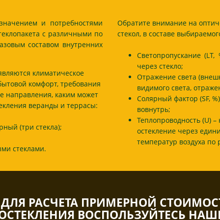
азначением и потребностями
Обратите внимание на оптич
теклопакета с различными по
стекол, в составе выбираемог
азовым составом внутренних
Светопропускание (LT,
через стекло;
 являются климатическое
Отражение света (внешне
бытовой комфорт, требования
видимого света, отраже
е направления, каким может
Солярный фактор (SF, %
текления веранды и террасы:
вовнутрь;
Теплопроводность (U) –
ный (три стекла);
остекление через един
температур воздуха по 
ми стеклами.
ДЛЯ РАСЧЕТА ПРИМЕРНОЙ СТОИМОС
ОСТЕКЛЕНИЯ ВОСПОЛЬЗУЙТЕСЬ НА